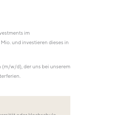
nvestments im
io. und investieren dieses in
 (m/w/d), der uns bei unserem
erferien.
versität oder Hochschule