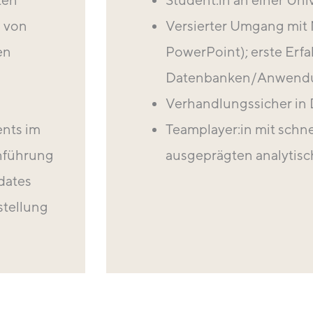
g von
Versierter Umgang mit M
en
PowerPoint); erste Erf
Datenbanken/Anwendung
Verhandlungssicher in
nts im
Teamplayer:in mit schn
chführung
ausgeprägten analytisc
dates
stellung
n