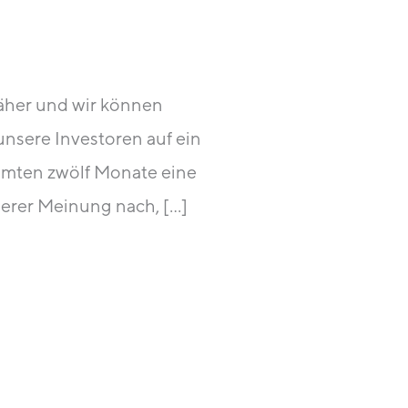
äher und wir können
 unsere Investoren auf ein
samten zwölf Monate eine
serer Meinung nach, […]