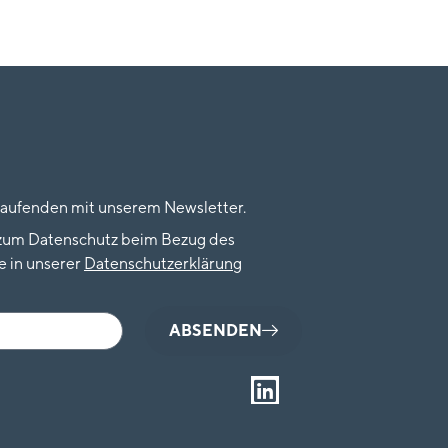
Laufenden mit unserem Newsletter.
 zum Datenschutz beim Bezug des
e in unserer
Datenschutzerkläru
n
g
ABSENDEN
L
i
n