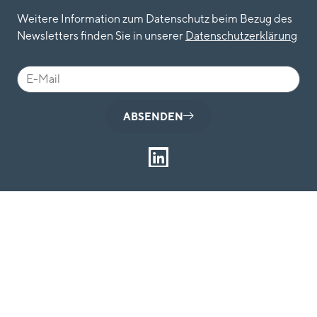
Weitere Information zum Datenschutz beim Bezug des
Newsletters finden Sie in unserer
Datenschutzerkläru
n
g
ABSENDEN
L
i
n
k
e
d
i
n