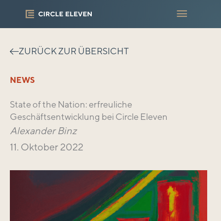
Zum
Haupt
Inhalt
springen
ZURÜCK ZUR ÜBERSICHT
NEWS
State of the Nation: erfreuliche
Geschäftsentwicklung bei Circle Eleven
Alexander Binz
11. Oktober 2022